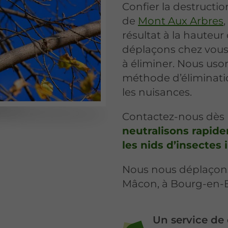
Confier la destructio
de
Mont Aux Arbres
,
résultat à la hauteu
déplaçons chez vous 
à éliminer. Nous uson
méthode d’éliminati
les nuisances.
Contactez-nous dès
neutralisons rapid
les nids d’insectes 
Nous nous déplaçons 
Mâcon, à Bourg-en-B
Un service de 