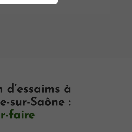
n d’essaims à
e-sur-Saône :
r-faire