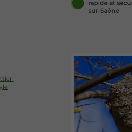
rapide et sécur
sur-Saône
ttier
yle