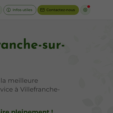
Infos utiles
Contactez-nous
ranche-sur-
 la meilleure
ice à Villefranche-
aire pleinement !