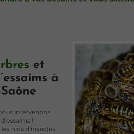
rbres
et
’essaims à
r-Saône
 nous intervenons
d’essaims !
les nids d’insectes