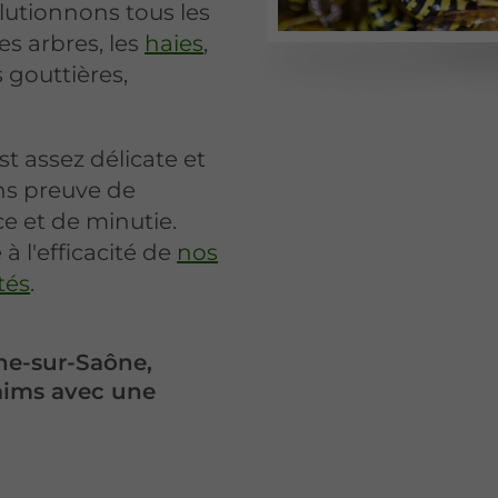
olutionnons tous les
es arbres, les
haies
,
s gouttières,
t assez délicate et
ns preuve de
e et de minutie.
à l'efficacité de
nos
tés
.
che-sur-Saône,
saims avec une